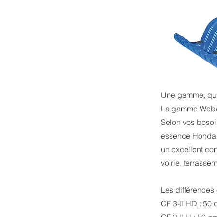
Une gamme, qua
La gamme Weber 
Selon vos besoin
essence Honda o
un excellent com
voirie, terrass
Les différences 
CF 3-II HD : 50