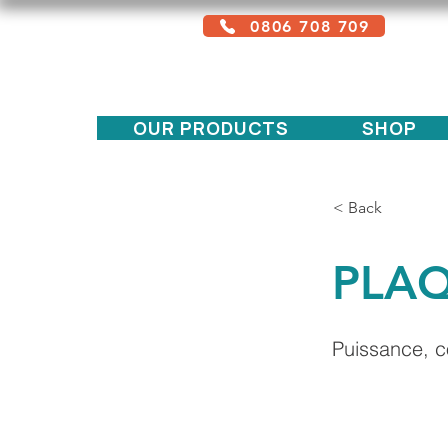
0806 708 709
Free service + Possible additional
charges depending on location
OUR PRODUCTS
SHOP
< Back
PLAQ
Puissance, co