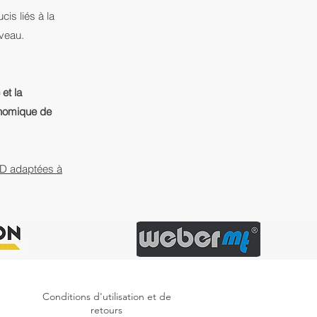
cis liés à la
uveau.
et la
onomique de
LLD adaptées à
Conditions d'utilisation et de
retours