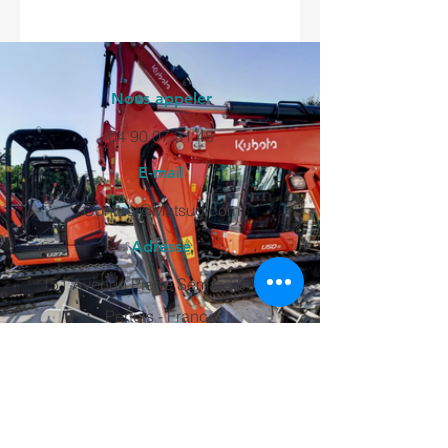
Nous appeler
04 90 07 31 48
E-mail
Contact@Matsud.com
Adresse
151 Avenue Pierre Semard 84120
Pertuis - France