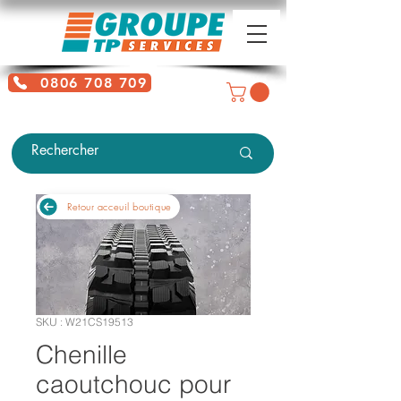
0806 708 709
Service gratuit + prix d'un appel
local
Retour acceuil boutique
SKU : W21CS19513
Chenille
caoutchouc pour