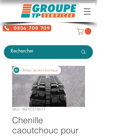
0806 708 709
Service gratuit + prix d'un appel
local
Retour acceuil boutique
SKU : W21CS19511
Chenille
caoutchouc pour