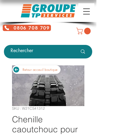
0806 708 709
Service gratuit + prix d'un appel
local
Retour acceuil boutique
SKU : W21CS41312
Chenille
caoutchouc pour