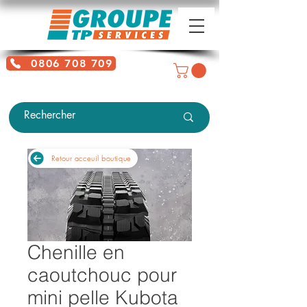
0806 708 709
Service gratuit + prix d'un appel
local
Retour acceuil boutique
Chenille en
caoutchouc pour
mini pelle Kubota