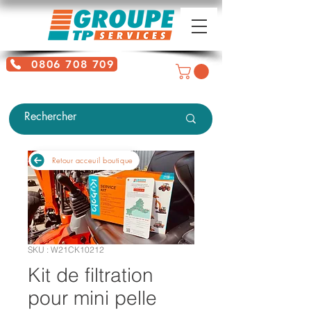
0806 708 709
Service gratuit + prix d'un appel
local
Retour acceuil boutique
SKU : W21CK10212
Kit de filtration
pour mini pelle