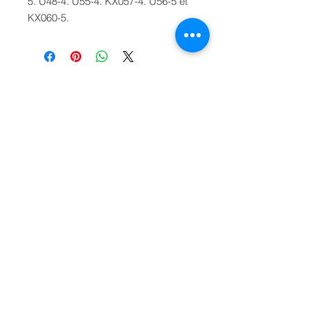
5. U48-4. U55-4. KX057-4. U56-5 et
KX060-5.
Mentions légales