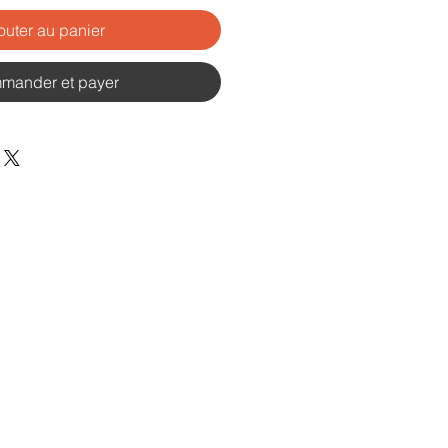
outer au panier
mander et payer