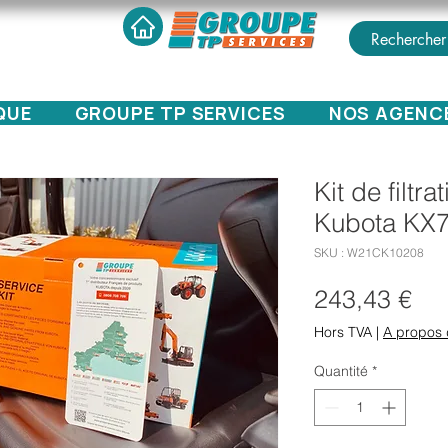
QUE
GROUPE TP SERVICES
NOS AGENC
Kit de filtr
Kubota KX7
SKU : W21CK10208
Pri
243,43 €
Hors TVA
|
A propos 
Quantité
*