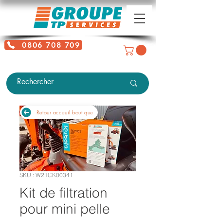
0806 708 709
Service gratuit + prix d'un appel
local
Retour acceuil boutique
SKU : W21CK00341
Kit de filtration
pour mini pelle