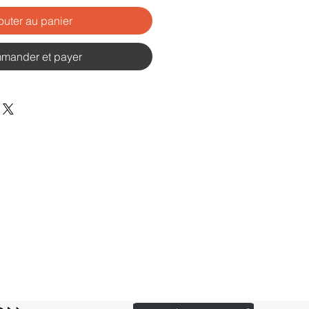
outer au panier
mander et payer