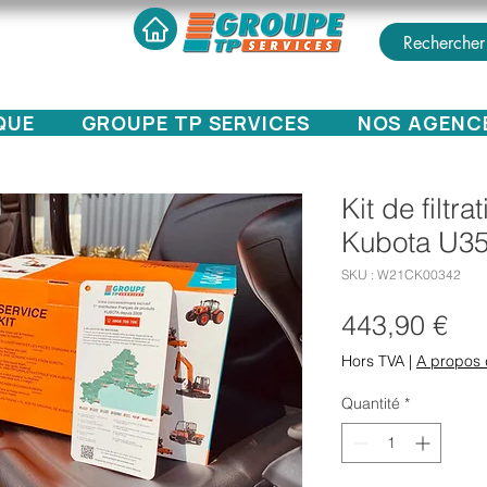
QUE
GROUPE TP SERVICES
NOS AGENC
Kit de filtr
Kubota U35
SKU : W21CK00342
Pri
443,90 €
Hors TVA
|
A propos 
Quantité
*