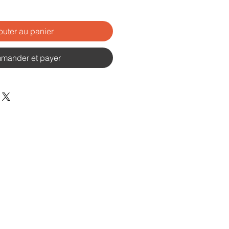
outer au panier
mander et payer