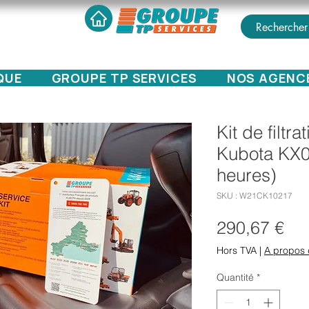
QUE
GROUPE TP SERVICES
NOS AGENC
Kit de filtr
Kubota KX0
heures)
SKU : W21CK10217
Pri
290,67 €
Hors TVA
|
A propos 
Quantité
*